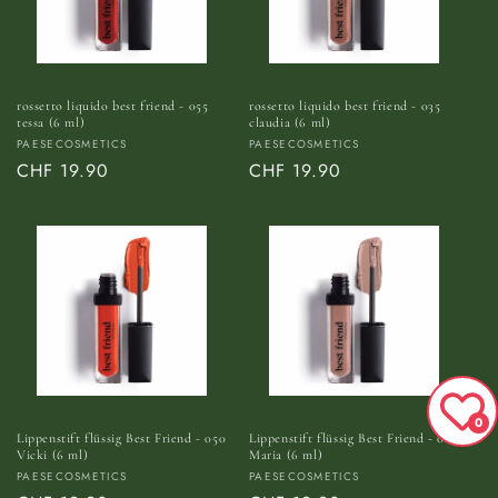
rossetto liquido best friend - 055
rossetto liquido best friend - 035
tessa (6 ml)
claudia (6 ml)
Anbieter:
Anbieter:
PAESECOSMETICS
PAESECOSMETICS
Normaler
CHF 19.90
Normaler
CHF 19.90
Preis
Preis
0
Lippenstift flüssig Best Friend - 050
Lippenstift flüssig Best Friend - 010
Vicki (6 ml)
Maria (6 ml)
Anbieter:
Anbieter:
PAESECOSMETICS
PAESECOSMETICS