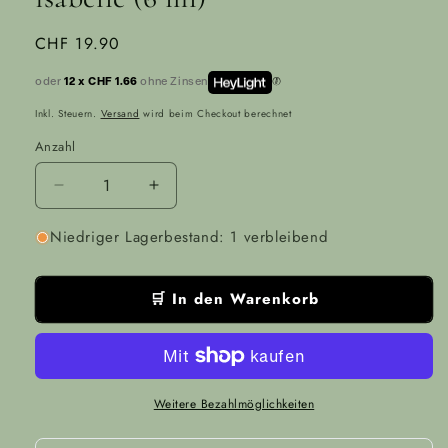
Normaler
CHF 19.90
Preis
oder
12 x CHF 1.66
ohne Zinsen
Inkl. Steuern.
Versand
wird beim Checkout berechnet
Anzahl
Anzahl
Verringere
Erhöhe
die
die
Niedriger Lagerbestand: 1 verbleibend
Menge
Menge
für
für
rossetto
rossetto
🛒 In den Warenkorb
liquido
liquido
best
best
friend
friend
-
-
030
030
isabelle
isabelle
Weitere Bezahlmöglichkeiten
(6
(6
ml)
ml)