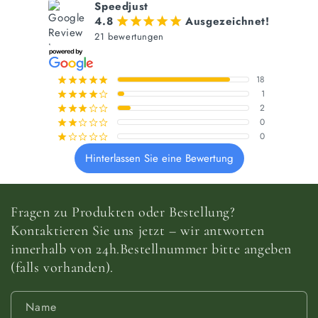
Speedjust
4.8
Ausgezeichnet!
¡
¡
¡
¡
¡
21 bewertungen
18
¡
¡
¡
¡
¡
1
¡
¡
¡
¡
¢
2
¡
¡
¡
¢
¢
0
¡
¡
¢
¢
¢
0
¡
¢
¢
¢
¢
Hinterlassen Sie eine Bewertung
Fragen zu Produkten oder Bestellung?
Kontaktieren Sie uns jetzt – wir antworten
innerhalb von 24h.Bestellnummer bitte angeben
(falls vorhanden).
Name