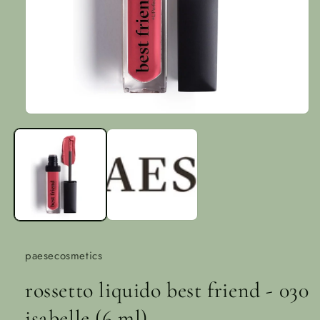
Medien
1
in
Modal
öffnen
paesecosmetics
rossetto liquido best friend - 030
isabelle (6 ml)