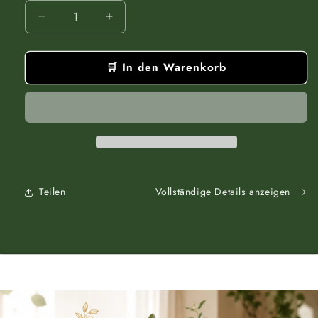
Verringere
Erhöhe
die
die
Menge
Menge
🛒 In den Warenkorb
für
für
Hydration
Hydration
-
-
Lippenbalsam
Lippenbalsam
·
·
15
15
ml
ml
Teilen
Vollständige Details anzeigen