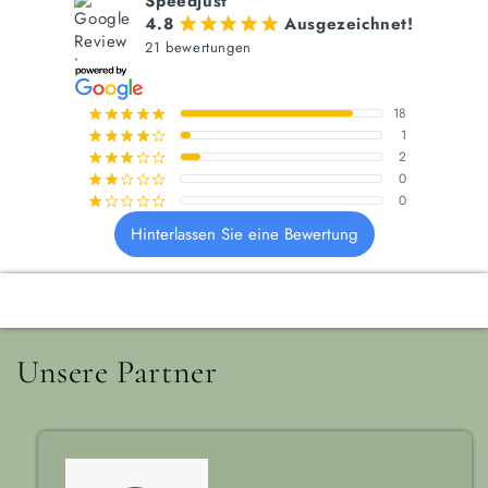
Speedjust
4.8
Ausgezeichnet!
¡
¡
¡
¡
¡
21 bewertungen
18
¡
¡
¡
¡
¡
1
¡
¡
¡
¡
¢
2
¡
¡
¡
¢
¢
0
¡
¡
¢
¢
¢
0
¡
¢
¢
¢
¢
Hinterlassen Sie eine Bewertung
Unsere Partner