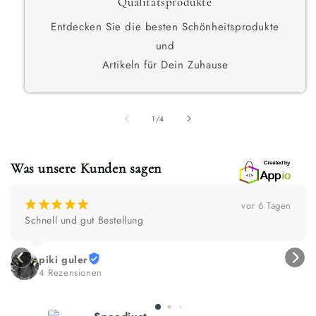
Qualitätsprodukte
Entdecken Sie die besten Schönheitsprodukte
und
Artikeln für Dein Zuhause
von
1
/
4
Was unsere Kunden sagen
¡
¡
¡
¡
¡
vor 4 Wochen
Super Geschäftspartner!
NOVIDARTE Welt der Werbeartikel
3 Rezensionen