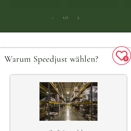
von
1
/
7
Warum Speedjust wählen?
0