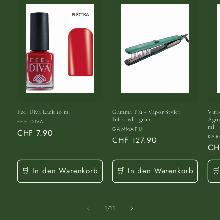
Feel Diva Lack 10 ml
Gamma Più - Vapor Styler
Vita
Infrared - grün
Agin
Anbieter:
FEELDIVA
ml
Anbieter:
GAMMAPIU
Normaler
CHF 7.90
Anb
KAR
Normaler
CHF 127.90
Preis
No
CH
Preis
Pre
🛒 In den Warenkorb
🛒 In den Warenkorb

von
1
/
11