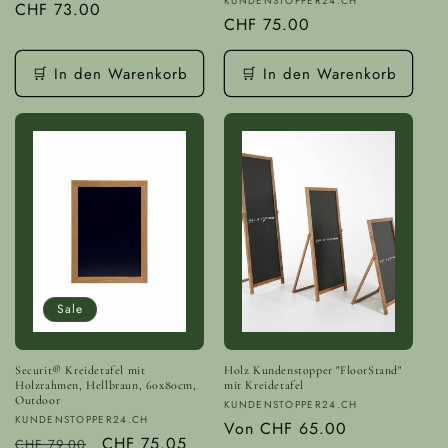
Anbieter:
KUNDENSTOPPER24.CH
Normaler
CHF 73.00
Normaler
CHF 75.00
Preis
Preis
🛒 In den Warenkorb
🛒 In den Warenkorb
Sale
Securit® Kreidetafel mit
Holz Kundenstopper "FloorStand"
Holzrahmen, Hellbraun, 60x80cm,
mit Kreidetafel
Outdoor
Anbieter:
KUNDENSTOPPER24.CH
Anbieter:
KUNDENSTOPPER24.CH
Normaler
Von
CHF 65.00
Normaler
Verkaufspreis
CHF 75.05
CHF 79.00