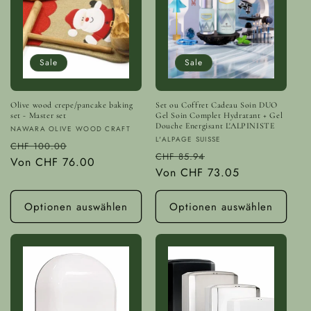
Sale
Sale
Olive wood crepe/pancake baking
Set ou Coffret Cadeau Soin DUO
set - Master set
Gel Soin Complet Hydratant + Gel
Douche Energisant L'ALPINISTE
Anbieter:
NAWARA OLIVE WOOD CRAFT
Anbieter:
L'ALPAGE SUISSE
Normaler
Verkaufspreis
CHF 100.00
Normaler
Verkaufspreis
CHF 85.94
Preis
Von
CHF 76.00
Preis
Von
CHF 73.05
Optionen auswählen
Optionen auswählen