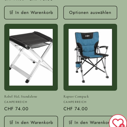
Preis
Preis
🛒 In den Warenkorb
Optionen auswählen
Rebel H2L Standalone
Raptor Compack
Anbieter:
Anbieter:
CAMPERREICH
CAMPERREICH
Normaler
CHF 74.00
Normaler
CHF 74.00
Preis
Preis
🛒 In den Warenkorb
🛒 In den Warenkorb
0