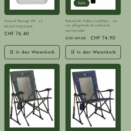
Sale
Neutral Massage Oil · 5 L
Künstliche Palme Cordyline – 150
cm, pflegeleicht & realistisch
Anbieter:
BEAUTYFOXCARE
Anbieter:
NOVISTORE
Normaler
CHF 76.40
Normaler
Verkaufspreis
CHF 74.90
CHF 89.50
Preis
Preis
🛒 In den Warenkorb
🛒 In den Warenkorb