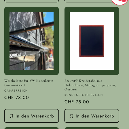
Wäscheleine für VW Kederleiste
Securit® Kreidetafel mit
(vormontiert)
Holzrahmen, Mahagoni, 70x90cm,
Outdoor
Anbieter:
CAMPERREICH
Anbieter:
KUNDENSTOPPER24.CH
Normaler
CHF 73.00
Normaler
CHF 75.00
Preis
Preis
🛒 In den Warenkorb
🛒 In den Warenkorb