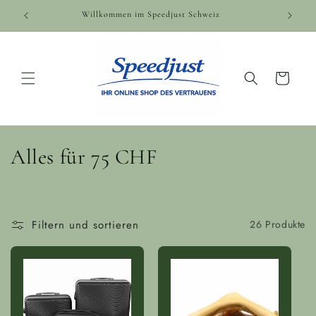
Direkt
zum
Willkommen im Speedjust Schweiz
Inhalt
Warenkorb
K
Alles für 75 CHF
a
t
Filtern und sortieren
26 Produkte
e
g
o