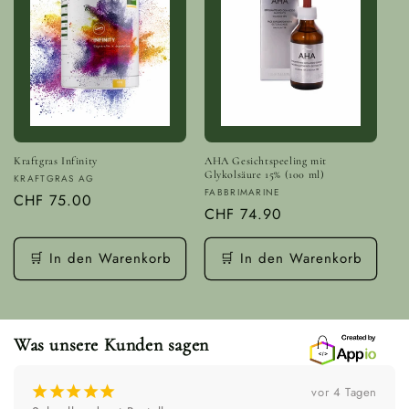
Kraftgras Infinity
AHA Gesichtspeeling mit
Glykolsäure 15% (100 ml)
Anbieter:
KRAFTGRAS AG
Anbieter:
FABBRIMARINE
Normaler
CHF 75.00
Normaler
CHF 74.90
Preis
Preis
🛒 In den Warenkorb
🛒 In den Warenkorb
Was unsere Kunden sagen
¡
¡
¡
¡
¡
vor 4 Wochen