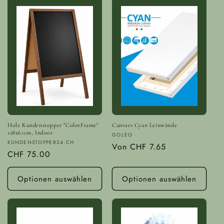
Holz Kundenstopper "ColorFrame"
Canvars Cyan Leinwände
118x61cm, Indoor
Anbieter:
GOLEO
Anbieter:
KUNDENSTOPPER24.CH
Normaler
Von
CHF 7.65
Normaler
CHF 75.00
Preis
Preis
Optionen auswählen
Optionen auswählen