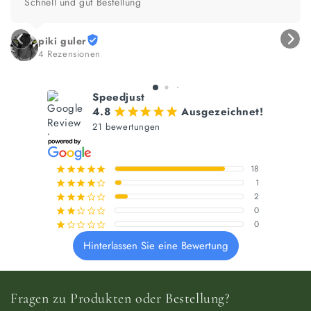
Super Geschäftspartner!
NOVIDARTE Welt der Werbeartikel
3 Rezensionen
Speedjust
4.8
Ausgezeichnet!
¡
¡
¡
¡
¡
21 bewertungen
18
¡
¡
¡
¡
¡
1
¡
¡
¡
¡
¢
2
¡
¡
¡
¢
¢
0
¡
¡
¢
¢
¢
0
¡
¢
¢
¢
¢
Hinterlassen Sie eine Bewertung
Fragen zu Produkten oder Bestellung?