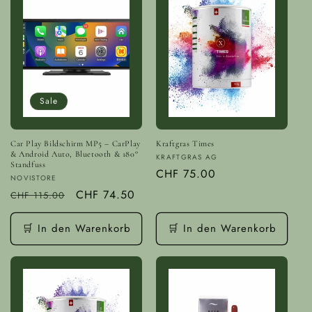
Sale
Car Play Bildschirm MP5 – CarPlay
Kraftgras Times
& Android Auto, Bluetooth & 180°
Anbieter:
KRAFTGRAS AG
Standfuss
Normaler
CHF 75.00
Anbieter:
NOVISTORE
Preis
Normaler
Verkaufspreis
CHF 74.50
CHF 115.00
Preis
🛒 In den Warenkorb
🛒 In den Warenkorb