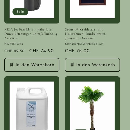
Sale
KiCA Jet Fan Ultra – kabelloser
Securit® Kreidetafel mit
Druckluftreiniger, 48 m/s Turbo, 4
Holzrahmen, Dunkelbraun,
Aufsätze
70x90cm, Outdoor
Anbieter:
Anbieter:
NOVISTORE
KUNDENSTOPPER24.CH
Normaler
Verkaufspreis
CHF 74.90
Normaler
CHF 75.00
CHF 89.50
Preis
Preis
🛒 In den Warenkorb
🛒 In den Warenkorb