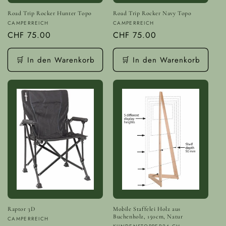
Road Trip Rocker Hunter Topo
Road Trip Rocker Navy Topo
Anbieter:
Anbieter:
CAMPERREICH
CAMPERREICH
Normaler
CHF 75.00
Normaler
CHF 75.00
Preis
Preis
🛒 In den Warenkorb
🛒 In den Warenkorb
Raptor 3D
Mobile Staffelei Holz aus
Buchenholz, 150cm, Natur
Anbieter:
CAMPERREICH