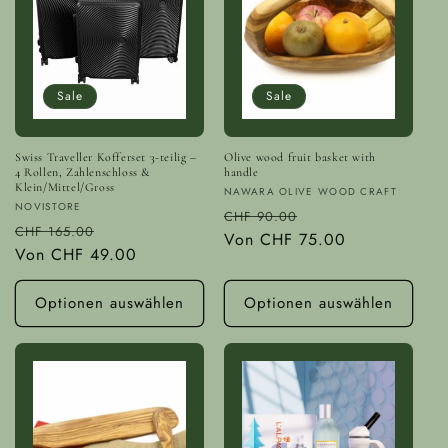
r
i
e
Sale
Sale
:
Swiss Traveller Kofferset 3-teilig –
Olive wood fruit basket with
4 Rollen, Zahlenschloss &
handle
Klein/Mittel/Gross
Anbieter:
NAWARA OLIVE WOOD CRAFT
Anbieter:
NOVISTORE
Normaler
Verkaufspreis
CHF 90.00
Normaler
Verkaufspreis
CHF 165.00
Preis
Von
CHF 75.00
Preis
Von
CHF 49.00
Optionen auswählen
Optionen auswählen